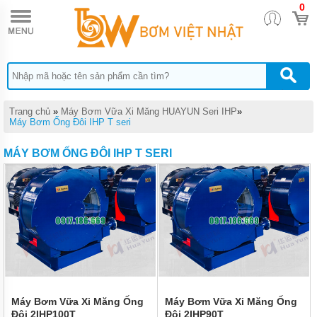
0
TRANG
CHỦ
MÁY
BƠM
HÚT
BÙN
CÔNG
NGHIỆP
Trang chủ
»
Máy Bơm Vữa Xi Măng HUAYUN Seri IHP
»
NẶNG
Máy Bơm Ống Đôi IHP T seri
MUYUAN
SERI MA
MÁY BƠM ỐNG ĐÔI IHP T SERI
MÁY
BƠM
HÚT
BÙN
CÔNG
SUẤT
NHỎ
MUYUAN
SERI ML
MÁY
BƠM
Máy Bơm Vữa Xi Măng Ống
Máy Bơm Vữa Xi Măng Ống
HÚT
Đôi 2IHP100T
Đôi 2IHP90T