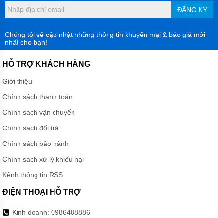
MUYUAN
ĐĂNG KÝ
SERI MD
MÁY
Chúng tôi sẽ cập nhật những thông tin khuyến mại & báo giá mới
BƠM
nhất cho bạn!
NẠO
VÉT BÙN
HỖ TRỢ KHÁCH HÀNG
MUYUAN
SERI MG
Giới thiệu
MÁY BƠM
Chính sách thanh toán
HÚT
BÙN CÔNG
Chính sách vận chuyển
NGHIỆP
NẶNG
Chính sách đổi trả
ZIDONG
SERI ZD
Chính sách bảo hành
MÁY
Chính sách xử lý khiếu nại
BƠM
CHÌM
Kênh thông tin RSS
HÚT
BÙN
ĐIỆN THOẠI HỖ TRỢ
TRỤC
ĐỨNG
ZIDONG
Kinh doanh:
0986488886
SERI