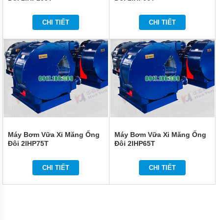
BÙN
CỘT ÁP
CAO
CHI TIẾT
CHI TIẾT
MUYUAN
SERI MH
MÁY
BƠM
BÙN
HIỆU
SUẤT
CAO
MUYUAN
SERI
MHE
MÁY
Máy Bơm Vữa Xi Măng Ống
Máy Bơm Vữa Xi Măng Ống
BƠM
Đôi 2IHP75T
Đôi 2IHP65T
HÚT
BÙN
CÔNG
CHI TIẾT
CHI TIẾT
SUẤT
LỚN
MUYUAN
SERI
MYU