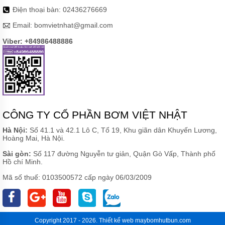
ZP(R)
Điện thoại bàn:
02436276669
Email:
bomvietnhat@gmail.com
MÁY
BƠM
Viber: +84986488886
CHÌM
HÚT
BÙN
CÁT
TRỤC
ĐỨNG
ZIDONG
SERI
NSQ
CÔNG TY CỔ PHẦN BƠM VIỆT NHẬT
MÁY
Hà Nội:
Số 41.1 và 42.1 Lô C, Tổ 19, Khu giãn dân Khuyến Lương,
BƠM
Hoàng Mai, Hà Nội.
HÚT
BÙN
Sài gòn:
Số 117 đường Nguyễn tư giản, Quận Gò Vấp, Thành phố
BỌT
Hồ chí Minh.
TRỤC
ĐỨNG
Mã số thuế: 0103500572 cấp ngày 06/03/2009
ZIDONG
SERI ZF
MÁY
BƠM
Copyright 2017 - 2026.
Thiết kế web
maybomhutbun.com
HÚT