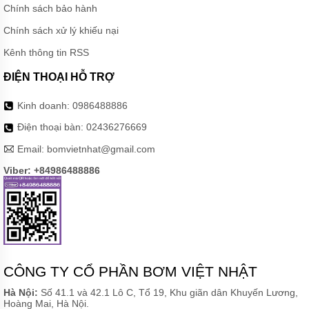
MÁY
Chính sách bảo hành
BƠM
HÚT
Chính sách xử lý khiếu nại
CÁT SỎI
MUYUAN
Kênh thông tin RSS
SERI MG
ĐIỆN THOẠI HỖ TRỢ
MÁY
BƠM BỂ
PHỐT
Kinh doanh:
0986488886
TRỤC
ĐỨNG
Điện thoại bàn:
02436276669
MUYUAN
SERI MV
Email:
bomvietnhat@gmail.com
Viber: +84986488886
MÁY
BƠM
CHÌM
HÚT
VÁNG
BỌT
MUYUAN
SERI MF
CÔNG TY CỔ PHẦN BƠM VIỆT NHẬT
MÁY
BƠM
Hà Nội:
Số 41.1 và 42.1 Lô C, Tổ 19, Khu giãn dân Khuyến Lương,
NẠO
Hoàng Mai, Hà Nội.
VÉT BÙN