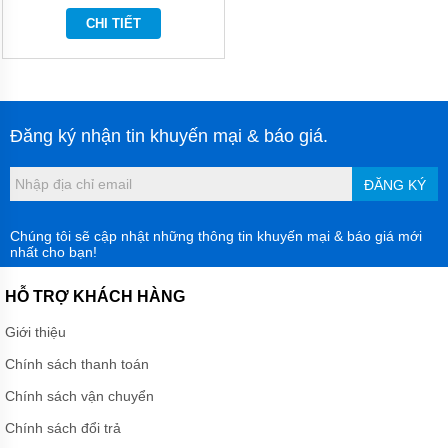
BÙN
CỘT ÁP
CHI TIẾT
CAO
MUYUAN
SERI MH
MÁY
BƠM
BÙN
Đăng ký nhận tin khuyến mại & báo giá.
HIỆU
SUẤT
CAO
ĐĂNG KÝ
MUYUAN
SERI
MHE
Chúng tôi sẽ cập nhật những thông tin khuyến mại & báo giá mới
nhất cho bạn!
MÁY
BƠM
HỖ TRỢ KHÁCH HÀNG
HÚT
BÙN
CÔNG
Giới thiệu
SUẤT
LỚN
Chính sách thanh toán
MUYUAN
SERI
Chính sách vận chuyển
MYU
Chính sách đổi trả