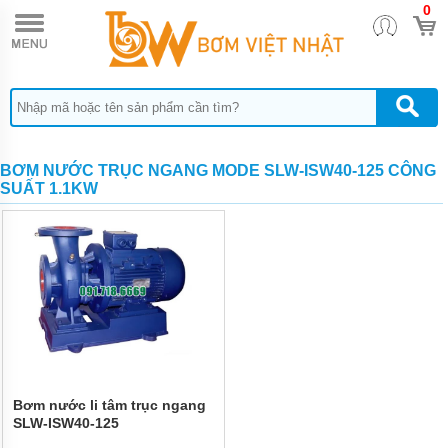
0
TRANG
CHỦ
MÁY
BƠM
HÚT
BÙN
CÔNG
NGHIỆP
NẶNG
BƠM NƯỚC TRỤC NGANG MODE SLW-ISW40-125 CÔNG
MUYUAN
SUẤT 1.1KW
SERI MA
MÁY
BƠM
HÚT
BÙN
CÔNG
SUẤT
NHỎ
MUYUAN
SERI ML
MÁY
Bơm nước li tâm trục ngang
BƠM
SLW-ISW40-125
HÚT