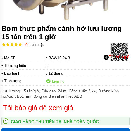
BÙN
CỘT ÁP
CAO
MUYUAN
SERI MH
Bơm thực phẩm cánh hở lưu lượng
MÁY
BƠM
15 tấn trên 1 giờ
BÙN
HIỆU
0
BÌNH LUẬN
SUẤT
CAO
Tải báo giá
MUYUAN
• Mã SP
: BAW15-24-3
SERI
• Thương hiệu
:
MHE
• Bảo hành
: 12 tháng
MÁY
• Tình trạng
Liên hệ
BƠM
HÚT
Lưu lượng: 15 tấn/giờ, Đẩy cao: 24 m, Công suất: 3 kw, Đường kính
BÙN
hút/xả: 51/51 mm, động cơ điện nhãn hiệu ABB
CÔNG
SUẤT
LỚN
Tải báo giá để xem giá
MUYUAN
SERI
MYU
GIAO HÀNG THU TIỀN TẠI NHÀ TOÀN QUỐC