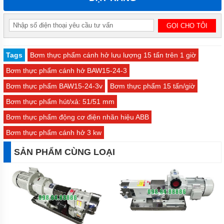
Tags
Bơm thực phẩm cánh hở lưu lượng 15 tấn trên 1 giờ
Bơm thực phẩm cánh hở BAW15-24-3
Bơm thực phẩm BAW15-24-3v
Bơm thực phẩm 15 tấn/giờ
Bơm thực phẩm hút/xả: 51/51 mm
Bơm thực phẩm động cơ điện nhãn hiệu ABB
Bơm thực phẩm cánh hở 3 kw
SẢN PHẨM CÙNG LOẠI