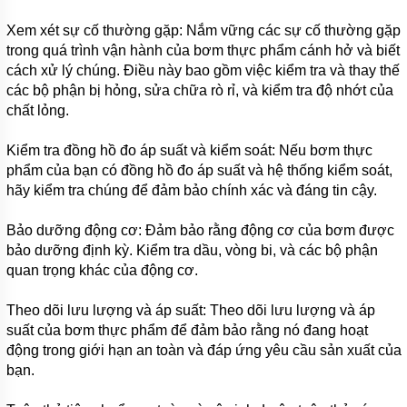
CÁT
HYDROMAN
Xem xét sự cố thường gặp: Nắm vững các sự cố thường gặp
SERI TSQ
trong quá trình vận hành của bơm thực phẩm cánh hở và biết
cách xử lý chúng. Điều này bao gồm việc kiểm tra và thay thế
MÁY BƠM
BÙN THỦY
các bộ phận bị hỏng, sửa chữa rò rỉ, và kiểm tra độ nhớt của
LỰC
chất lỏng.
HYDROMAN
SERI THY
Kiểm tra đồng hồ đo áp suất và kiểm soát: Nếu bơm thực
MÁY BƠM
phẩm của bạn có đồng hồ đo áp suất và hệ thống kiểm soát,
NẠO VÉT
hãy kiểm tra chúng để đảm bảo chính xác và đáng tin cậy.
BÙN THỦY
LỰC
HYDROMAN
Bảo dưỡng động cơ: Đảm bảo rằng động cơ của bơm được
SERI TQSY
bảo dưỡng định kỳ. Kiểm tra dầu, vòng bi, và các bộ phận
quan trọng khác của động cơ.
MÁY
BƠM
VỮA XI
Theo dõi lưu lượng và áp suất: Theo dõi lưu lượng và áp
MĂNG
suất của bơm thực phẩm để đảm bảo rằng nó đang hoạt
HUAYUN
SERI
động trong giới hạn an toàn và đáp ứng yêu cầu sản xuất của
IHP
bạn.
MÁY