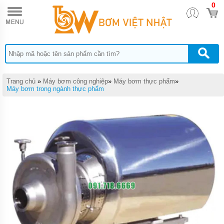
0
TRANG
CHỦ
MÁY
BƠM
HÚT
BÙN
CÔNG
NGHIỆP
Trang chủ
»
Máy bơm công nghiệp
»
Máy bơm thực phẩm
»
NẶNG
Máy bơm trong ngành thực phẩm
MUYUAN
SERI MA
MÁY
BƠM
HÚT
BÙN
CÔNG
SUẤT
NHỎ
MUYUAN
SERI ML
MÁY
BƠM
HÚT