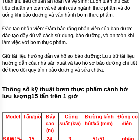
BƠM
Tuân thủ tiêu chuẩn an toàn và vệ sinh: Luôn tuân thủ các
CÔNG
tiêu chuẩn an toàn và vệ sinh của ngành thực phẩm và đồ
NGHIỆP
uống khi bảo dưỡng và vận hành bơm thực phẩm.
TIN
TỨC
Đào tạo nhân viên: Đảm bảo rằng nhân viên của bạn được
đào tạo đầy đủ về cách sử dụng, bảo dưỡng, và an toàn khi
GIỚI
làm việc với bơm thực phẩm.
THIỆU
SẢN
PHẨM
Giữ tài liệu hướng dẫn và hồ sơ bảo dưỡng: Lưu trữ tài liệu
MỚI
hướng dẫn của nhà sản xuất và tạo hồ sơ bảo dưỡng chi tiết
để theo dõi quy trình bảo dưỡng và sửa chữa.
LIÊN
HỆ
Thông số kỹ thuật bơm thực phẩm cánh hở
lưu lượng15 tấn trên 1 giờ
Model
Tấn/giờ
Đẩy
Công
Đường kính
Động cơ
cao
suất (kw)
hút/xả (mm)
điện
(m)
BAW15-
15
24
3
51/51
nhãn