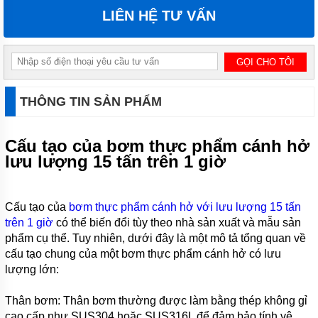
MÁY
BƠM
LIÊN HỆ TƯ VẤN
HÚT
CÁT SỎI
MUYUAN
SERI MG
MÁY
BƠM BỂ
THÔNG TIN SẢN PHẨM
PHỐT
TRỤC
ĐỨNG
MUYUAN
Cấu tạo của bơm thực phẩm cánh hở
SERI MV
lưu lượng 15 tấn trên 1 giờ
MÁY
BƠM
CHÌM
Cấu tạo của
bơm thực phẩm cánh hở với lưu lượng 15 tấn
HÚT
trên 1 giờ
có thể biến đổi tùy theo nhà sản xuất và mẫu sản
VÁNG
BỌT
phẩm cụ thể. Tuy nhiên, dưới đây là một mô tả tổng quan về
MUYUAN
cấu tạo chung của một bơm thực phẩm cánh hở có lưu
SERI MF
lượng lớn:
MÁY
BƠM
Thân bơm: Thân bơm thường được làm bằng thép không gỉ
NẠO
cao cấp như SUS304 hoặc SUS316L để đảm bảo tính vệ
VÉT BÙN