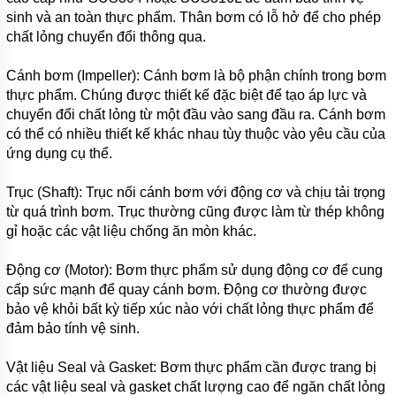
MUYUAN
sinh và an toàn thực phẩm. Thân bơm có lỗ hở để cho phép
SERI MD
chất lỏng chuyển đổi thông qua.
MÁY
BƠM
Cánh bơm (Impeller): Cánh bơm là bộ phận chính trong bơm
NẠO
thực phẩm. Chúng được thiết kế đặc biệt để tạo áp lực và
VÉT BÙN
chuyển đổi chất lỏng từ một đầu vào sang đầu ra. Cánh bơm
MUYUAN
SERI MG
có thể có nhiều thiết kế khác nhau tùy thuộc vào yêu cầu của
ứng dụng cụ thể.
MÁY BƠM
HÚT
BÙN CÔNG
Trục (Shaft): Trục nối cánh bơm với động cơ và chịu tải trọng
NGHIỆP
từ quá trình bơm. Trục thường cũng được làm từ thép không
NẶNG
gỉ hoặc các vật liệu chống ăn mòn khác.
ZIDONG
SERI ZD
Động cơ (Motor): Bơm thực phẩm sử dụng động cơ để cung
MÁY
cấp sức mạnh để quay cánh bơm. Động cơ thường được
BƠM
bảo vệ khỏi bất kỳ tiếp xúc nào với chất lỏng thực phẩm để
CHÌM
HÚT
đảm bảo tính vệ sinh.
BÙN
TRỤC
ĐỨNG
Vật liệu Seal và Gasket: Bơm thực phẩm cần được trang bị
ZIDONG
các vật liệu seal và gasket chất lượng cao để ngăn chất lỏng
SERI