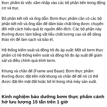
thực phẩm từ việc xâm nhập vào các bộ phận bên trong động
ZP(R)
cơ và trục.
MÁY
BƠM
Bộ phận kết nối và ống dẫn: Bơm thực phẩm cần có các bộ
CHÌM
HÚT
phận kết nối và ống dẫn để đảm bảo chất lỏng được chuyển
BÙN
đổi một cách hiệu quả từ nguồn đến đích. Các bộ phận này
CÁT
thường được làm bằng vật liệu chất lượng cao và dễ dàng
TRỤC
ĐỨNG
tháo rời để làm sạch và bảo trì.
ZIDONG
SERI
Hệ thống kiểm soát và đồng hồ đo áp suất: Một số bơm thực
NSQ
phẩm có hệ thống kiểm soát và đồng hồ đo áp suất để giám
MÁY
sát và điều chỉnh quá trình bơm.
BƠM
HÚT
BÙN
Khung và chân đế (Frame and Base): Bơm thực phẩm
BỌT
thường được đặt trên một khung và chân đế để nó có thể
TRỤC
được đặt lên mặt đất hoặc bố trí trong nhà máy sản xuất.
ĐỨNG
ZIDONG
SERI ZF
Kinh nghiệm bảo dưỡng bơm thực phẩm cánh
MÁY
hở lưu lượng 15 tấn trên 1 giờ
BƠM
HÚT