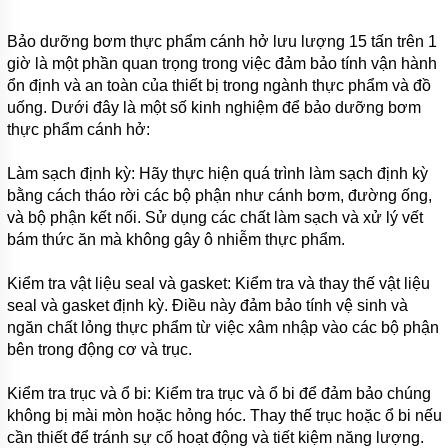
BÙN
CÁT
Bảo dưỡng bơm thực phẩm cánh hở lưu lượng 15 tấn trên 1
ZIDONG
SERI
giờ là một phần quan trọng trong việc đảm bảo tính vận hành
ZG
ổn định và an toàn của thiết bị trong ngành thực phẩm và đồ
uống. Dưới đây là một số kinh nghiệm để bảo dưỡng bơm
MÁY
thực phẩm cánh hở:
BƠM
NẠO
VÉT
Làm sạch định kỳ: Hãy thực hiện quá trình làm sạch định kỳ
BÙN
ỐNG
bằng cách tháo rời các bộ phận như cánh bơm, đường ống,
HÚT
và bộ phận kết nối. Sử dụng các chất làm sạch và xử lý vết
PHẢN
bám thức ăn mà không gây ô nhiễm thực phẩm.
LỰC
ZIDONG
SERI ZN
Kiểm tra vật liệu seal và gasket: Kiểm tra và thay thế vật liệu
seal và gasket định kỳ. Điều này đảm bảo tính vệ sinh và
MÁY BƠM
ngăn chất lỏng thực phẩm từ việc xâm nhập vào các bộ phận
ĐẶT CHÌM
HÚT BÙN
bên trong động cơ và trục.
HYDROMAN
SERI TJQ
Kiểm tra trục và ổ bi: Kiểm tra trục và ổ bi để đảm bảo chúng
MÁY BƠM
không bị mài mòn hoặc hỏng hóc. Thay thế trục hoặc ổ bi nếu
ĐẶT CHÌM
cần thiết để tránh sự cố hoạt động và tiết kiệm năng lượng.
HÚT BÙN