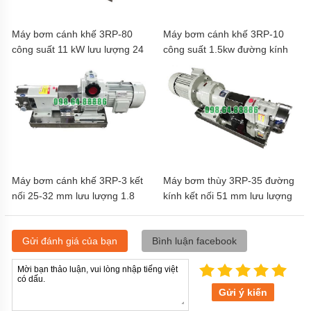
Máy bơm cánh khế 3RP-80
Máy bơm cánh khế 3RP-10
công suất 11 kW lưu lượng 24
công suất 1.5kw đường kính
m3/h áp suất 0.7 MPa
kết nối 32 mm
Máy bơm cánh khế 3RP-3 kết
Máy bơm thùy 3RP-35 đường
nối 25-32 mm lưu lượng 1.8
kính kết nối 51 mm lưu lượng
m³/h công suất 1.1kW
15 m3/h tốc độ quay 750
vòng/phút
Gửi đánh giá của bạn
Bình luận facebook
Gửi ý kiến