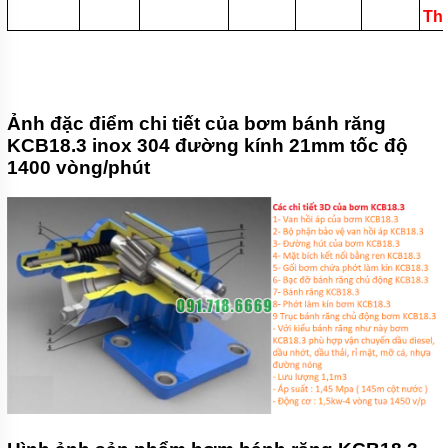
BƠM
CÔNG
Th
NGHIỆP
TIN
TỨC
Ảnh đặc điểm chi tiết của bơm bánh răng
GIỚI
THIỆU
KCB18.3 inox 304 đường kính 21mm tốc độ
SẢN
1400 vòng/phút
PHẨM
MỚI
LIÊN
HỆ