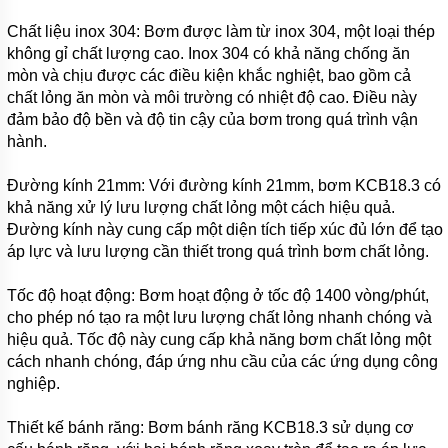
MUYUAN
SERI MD
Chất liệu inox 304: Bơm được làm từ inox 304, một loại thép
không gỉ chất lượng cao. Inox 304 có khả năng chống ăn
MÁY
mòn và chịu được các điều kiện khắc nghiệt, bao gồm cả
BƠM
chất lỏng ăn mòn và môi trường có nhiệt độ cao. Điều này
NẠO
VÉT BÙN
đảm bảo độ bền và độ tin cậy của bơm trong quá trình vận
MUYUAN
hành.
SERI MG
MÁY BƠM
Đường kính 21mm: Với đường kính 21mm, bơm KCB18.3 có
HÚT
khả năng xử lý lưu lượng chất lỏng một cách hiệu quả.
BÙN CÔNG
Đường kính này cung cấp một diện tích tiếp xúc đủ lớn để tạo
NGHIỆP
NẶNG
áp lực và lưu lượng cần thiết trong quá trình bơm chất lỏng.
ZIDONG
SERI ZD
Tốc độ hoạt động: Bơm hoạt động ở tốc độ 1400 vòng/phút,
cho phép nó tạo ra một lưu lượng chất lỏng nhanh chóng và
MÁY
BƠM
hiệu quả. Tốc độ này cung cấp khả năng bơm chất lỏng một
CHÌM
cách nhanh chóng, đáp ứng nhu cầu của các ứng dụng công
HÚT
BÙN
nghiệp.
TRỤC
ĐỨNG
Thiết kế bánh răng: Bơm bánh răng KCB18.3 sử dụng cơ
ZIDONG
SERI