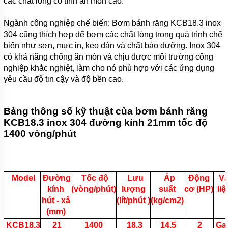
các chất lỏng có tính ăn mòn cao.
CÁT
HYDROMAN
SERI TSQ
Ngành công nghiệp chế biến: Bơm bánh răng KCB18.3 inox
304 cũng thích hợp để bơm các chất lỏng trong quá trình chế
MÁY BƠM
biến như sơn, mực in, keo dán và chất bảo dưỡng. Inox 304
BÙN THỦY
có khả năng chống ăn mòn và chịu được môi trường công
LỰC
HYDROMAN
nghiệp khắc nghiệt, làm cho nó phù hợp với các ứng dụng
SERI THY
yêu cầu độ tin cậy và độ bền cao.
MÁY BƠM
NẠO VÉT
BÙN THỦY
Bảng thông số kỹ thuật của bơm bánh răng
LỰC
KCB18.3 inox 304 đường kính 21mm tốc độ
HYDROMAN
1400 vòng/phút
SERI TQSY
MÁY
BƠM
VỮA XI
MĂNG
Model
Đường
Tốc độ
Lưu
Áp
Động
Vậ
HUAYUN
kính
(vòng/phút)
lượng
suất
cơ (HP)
li
SERI
hút - xả
(lít/phút )
(kg/cm2)
IHP
(mm)
MÁY
KCB18.3
21
1400
18.3
14.5
2
Ga