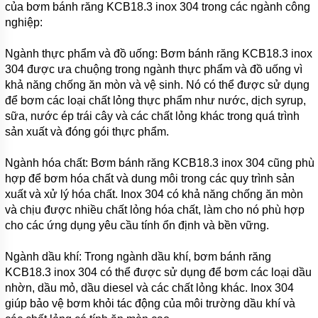
của bơm bánh răng KCB18.3 inox 304 trong các ngành công
BÙN
CÁT
nghiệp:
ZIDONG
SERI
Ngành thực phẩm và đồ uống: Bơm bánh răng KCB18.3 inox
ZG
304 được ưa chuộng trong ngành thực phẩm và đồ uống vì
MÁY
khả năng chống ăn mòn và vệ sinh. Nó có thể được sử dụng
BƠM
để bơm các loại chất lỏng thực phẩm như nước, dịch syrup,
NẠO
VÉT
sữa, nước ép trái cây và các chất lỏng khác trong quá trình
BÙN
sản xuất và đóng gói thực phẩm.
ỐNG
HÚT
PHẢN
Ngành hóa chất: Bơm bánh răng KCB18.3 inox 304 cũng phù
LỰC
hợp để bơm hóa chất và dung môi trong các quy trình sản
ZIDONG
xuất và xử lý hóa chất. Inox 304 có khả năng chống ăn mòn
SERI ZN
và chịu được nhiều chất lỏng hóa chất, làm cho nó phù hợp
MÁY BƠM
cho các ứng dụng yêu cầu tính ổn định và bền vững.
ĐẶT CHÌM
HÚT BÙN
HYDROMAN
Ngành dầu khí: Trong ngành dầu khí, bơm bánh răng
SERI TJQ
KCB18.3 inox 304 có thể được sử dụng để bơm các loại dầu
nhờn, dầu mỏ, dầu diesel và các chất lỏng khác. Inox 304
MÁY BƠM
giúp bảo vệ bơm khỏi tác động của môi trường dầu khí và
ĐẶT CHÌM
HÚT BÙN