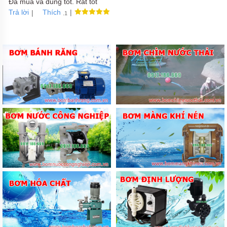
Đã mua và dùng tốt. Rất tốt
Trả lời
|
|
Thích
.1