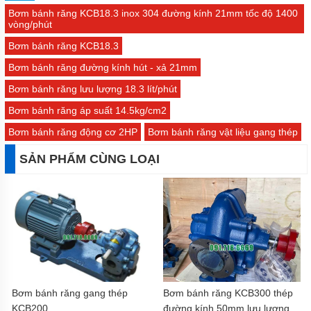
Bơm bánh răng KCB18.3 inox 304 đường kính 21mm tốc độ 1400
vòng/phút
Bơm bánh răng KCB18.3
Bơm bánh răng đường kính hút - xả 21mm
Bơm bánh răng lưu lượng 18.3 lít/phút
Bơm bánh răng áp suất 14.5kg/cm2
Bơm bánh răng động cơ 2HP
Bơm bánh răng vật liệu gang thép
SẢN PHẨM CÙNG LOẠI
Bơm bánh răng gang thép
Bơm bánh răng KCB300 thép
KCB200
đường kính 50mm lưu lượng