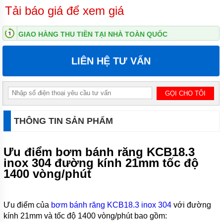
MÁY
Tải báo giá để xem giá
BƠM
HÚT
CÁT SỎI
MUYUAN
GIAO HÀNG THU TIỀN TẠI NHÀ TOÀN QUỐC
SERI MG
MÁY
LIÊN HỆ TƯ VẤN
BƠM BỂ
PHỐT
TRỤC
ĐỨNG
MUYUAN
SERI MV
THÔNG TIN SẢN PHẨM
MÁY
BƠM
CHÌM
HÚT
Ưu điểm bơm bánh răng KCB18.3
VÁNG
inox 304 đường kính 21mm tốc độ
BỌT
1400 vòng/phút
MUYUAN
SERI MF
MÁY
Ưu điểm của
bơm bánh răng KCB18.3 inox 304
với đường
BƠM
NẠO
kính 21mm và tốc độ 1400 vòng/phút bao gồm:
VÉT BÙN