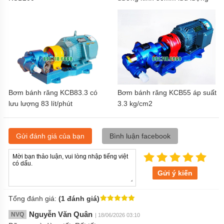
18 m3/h
Bơm bánh răng KCB83.3 có
Bơm bánh răng KCB55 áp suất
lưu lượng 83 lít/phút
3.3 kg/cm2
Gửi đánh giá của bạn
Bình luận facebook
Gửi ý kiến
Tổng đánh giá:
(1 đánh giá)
Nguyễn Văn Quân
NVQ
| 18/06/2026 03:10