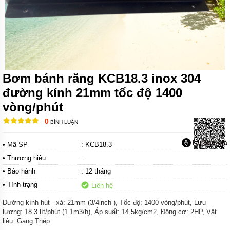
BÙN
CỘT ÁP
CAO
MUYUAN
SERI MH
MÁY
BƠM
BÙN
Bơm bánh răng KCB18.3 inox 304
HIỆU
SUẤT
đường kính 21mm tốc độ 1400
CAO
MUYUAN
vòng/phút
SERI
MHE
0
BÌNH LUẬN
MÁY
Tải báo giá
• Mã SP
: KCB18.3
BƠM
HÚT
• Thương hiệu
:
BÙN
CÔNG
• Bảo hành
: 12 tháng
SUẤT
• Tình trạng
Liên hệ
LỚN
MUYUAN
Đường kính hút - xả: 21mm (3/4inch ), Tốc độ: 1400 vòng/phút, Lưu
SERI
MYU
lượng: 18.3 lít/phút (1.1m3/h), Áp suất: 14.5kg/cm2, Động cơ: 2HP, Vật
liệu: Gang Thép