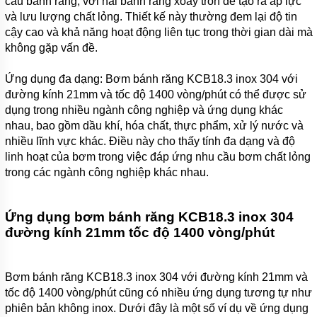
cấu bánh răng, với hai bánh răng xoay tròn để tạo ra áp lực
ZP(R)
và lưu lượng chất lỏng. Thiết kế này thường đem lại độ tin
cậy cao và khả năng hoạt động liên tục trong thời gian dài mà
MÁY
BƠM
không gặp vấn đề.
CHÌM
HÚT
Ứng dụng đa dạng: Bơm bánh răng KCB18.3 inox 304 với
BÙN
CÁT
đường kính 21mm và tốc độ 1400 vòng/phút có thể được sử
TRỤC
dụng trong nhiều ngành công nghiệp và ứng dụng khác
ĐỨNG
nhau, bao gồm dầu khí, hóa chất, thực phẩm, xử lý nước và
ZIDONG
SERI
nhiều lĩnh vực khác. Điều này cho thấy tính đa dạng và độ
NSQ
linh hoạt của bơm trong việc đáp ứng nhu cầu bơm chất lỏng
trong các ngành công nghiệp khác nhau.
MÁY
BƠM
HÚT
BÙN
Ứng dụng bơm bánh răng KCB18.3 inox 304
BỌT
đường kính 21mm tốc độ 1400 vòng/phút
TRỤC
ĐỨNG
ZIDONG
SERI ZF
Bơm bánh răng KCB18.3 inox 304 với đường kính 21mm và
tốc độ 1400 vòng/phút cũng có nhiều ứng dụng tương tự như
MÁY
BƠM
phiên bản không inox. Dưới đây là một số ví dụ về ứng dụng
HÚT