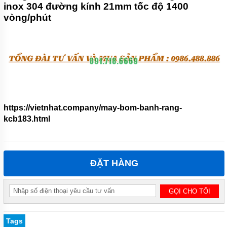
inox 304 đường kính 21mm tốc độ 1400
vòng/phút
https://vietnhat.company/may-bom-banh-rang-
kcb183.html
ĐẶT HÀNG
Tags