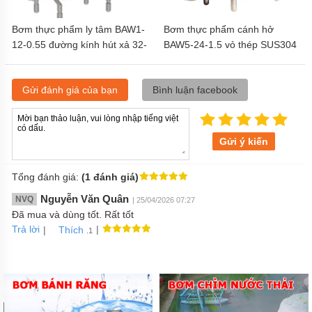
Bơm thực phẩm ly tâm BAW1-
Bơm thực phẩm cánh hở
12-0.55 đường kính hút xả 32-
BAW5-24-1.5 vỏ thép SUS304
35 mm
Gửi đánh giá của bạn
Bình luận facebook
Gửi ý kiến
Tổng đánh giá:
(1 đánh giá)
Nguyễn Văn Quân
NVQ
| 25/04/2026 07:27
Đã mua và dùng tốt. Rất tốt
Trả lời
|
|
Thích
.1