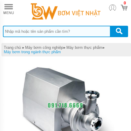
0
TRANG
CHỦ
MÁY
BƠM
HÚT
BÙN
CÔNG
NGHIỆP
Trang chủ
»
Máy bơm công nghiệp
»
Máy bơm thực phẩm
»
NẶNG
Máy bơm trong ngành thực phẩm
MUYUAN
SERI MA
MÁY
BƠM
HÚT
BÙN
CÔNG
SUẤT
NHỎ
MUYUAN
SERI ML
MÁY
BƠM
HÚT