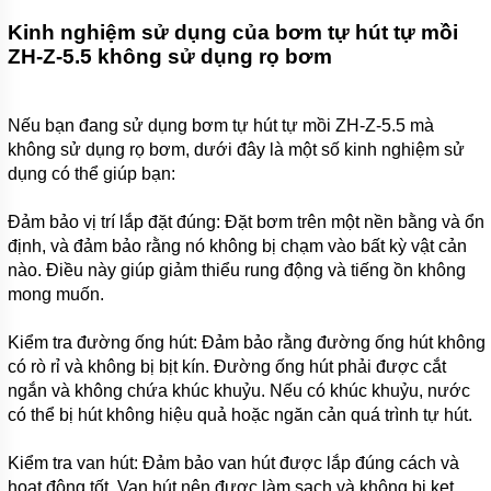
ZP(R)
Kinh nghiệm sử dụng của bơm tự hút tự mồi
ZH-Z-5.5 không sử dụng rọ bơm
MÁY
BƠM
CHÌM
HÚT
Nếu bạn đang sử dụng bơm tự hút tự mồi ZH-Z-5.5 mà
BÙN
CÁT
không sử dụng rọ bơm, dưới đây là một số kinh nghiệm sử
TRỤC
dụng có thể giúp bạn:
ĐỨNG
ZIDONG
SERI
Đảm bảo vị trí lắp đặt đúng: Đặt bơm trên một nền bằng và ổn
NSQ
định, và đảm bảo rằng nó không bị chạm vào bất kỳ vật cản
nào. Điều này giúp giảm thiểu rung động và tiếng ồn không
MÁY
BƠM
mong muốn.
HÚT
BÙN
Kiểm tra đường ống hút: Đảm bảo rằng đường ống hút không
BỌT
TRỤC
có rò rỉ và không bị bịt kín. Đường ống hút phải được cắt
ĐỨNG
ngắn và không chứa khúc khuỷu. Nếu có khúc khuỷu, nước
ZIDONG
SERI ZF
có thể bị hút không hiệu quả hoặc ngăn cản quá trình tự hút.
MÁY
Kiểm tra van hút: Đảm bảo van hút được lắp đúng cách và
BƠM
hoạt động tốt. Van hút nên được làm sạch và không bị kẹt
HÚT