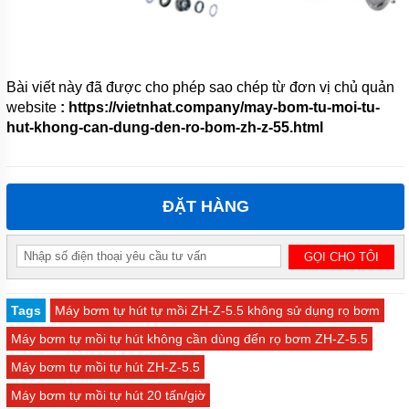
BƠM
CÔNG
NGHIỆP
TIN
TỨC
Bài viết này đã được cho phép sao chép từ đơn vị chủ quản
website
: https://vietnhat.company/may-bom-tu-moi-tu-
GIỚI
THIỆU
hut-khong-can-dung-den-ro-bom-zh-z-55.html
SẢN
PHẨM
MỚI
LIÊN
ĐẶT HÀNG
HỆ
Tags
Máy bơm tự hút tự mồi ZH-Z-5.5 không sử dụng rọ bơm
Máy bơm tự mồi tự hút không cần dùng đến rọ bơm ZH-Z-5.5
Máy bơm tự mồi tự hút ZH-Z-5.5
Máy bơm tự mồi tự hút 20 tấn/giờ