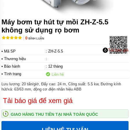
BÙN
CỘT ÁP
CAO
MUYUAN
SERI MH
Máy bơm tự hút tự mồi ZH-Z-5.5
không sử dụng rọ bơm
MÁY
BƠM
0
BÙN
BÌNH LUẬN
HIỆU
SUẤT
Tải báo giá
• Mã SP
: ZH-Z-5.5
CAO
MUYUAN
• Thương hiệu
:
SERI
• Bảo hành
: 12 tháng
MHE
• Tình trạng
Liên hệ
MÁY
BƠM
Lưu lượng: 20 tấn/giờ, Đẩy cao: 24 m, Công suất: 5.5 kw, Đường kính
HÚT
hút/xả: 63/63 mm, động cơ điện nhãn hiệu ABB
BÙN
CÔNG
Tải báo giá để xem giá
SUẤT
LỚN
MUYUAN
GIAO HÀNG THU TIỀN TẠI NHÀ TOÀN QUỐC
SERI
MYU
LIÊN HỆ TƯ VẤN