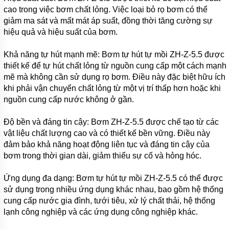
MUYUAN
cao trong việc bơm chất lỏng. Việc loại bỏ rọ bơm có thể
SERI MD
giảm ma sát và mất mát áp suất, đồng thời tăng cường sự
hiệu quả và hiệu suất của bơm.
MÁY
BƠM
NẠO
Khả năng tự hút mạnh mẽ: Bơm tự hút tự mồi ZH-Z-5.5 được
VÉT BÙN
thiết kế để tự hút chất lỏng từ nguồn cung cấp một cách mạnh
MUYUAN
SERI MG
mẽ mà không cần sử dụng rọ bơm. Điều này đặc biệt hữu ích
khi phải vận chuyển chất lỏng từ một vị trí thấp hơn hoặc khi
MÁY BƠM
nguồn cung cấp nước không ở gần.
HÚT
BÙN CÔNG
NGHIỆP
Độ bền và đáng tin cậy: Bơm ZH-Z-5.5 được chế tạo từ các
NẶNG
vật liệu chất lượng cao và có thiết kế bền vững. Điều này
ZIDONG
SERI ZD
đảm bảo khả năng hoạt động liên tục và đáng tin cậy của
bơm trong thời gian dài, giảm thiểu sự cố và hỏng hóc.
MÁY
BƠM
Ứng dụng đa dạng: Bơm tự hút tự mồi ZH-Z-5.5 có thể được
CHÌM
HÚT
sử dụng trong nhiều ứng dụng khác nhau, bao gồm hệ thống
BÙN
cung cấp nước gia đình, tưới tiêu, xử lý chất thải, hệ thống
TRỤC
ĐỨNG
lạnh công nghiệp và các ứng dụng công nghiệp khác.
ZIDONG
SERI