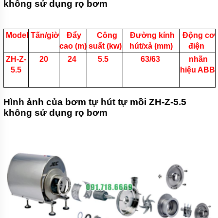
không sử dụng rọ bơm
CÁT
HYDROMAN
SERI TSQ
Model
Tấn/giờ
Đẩy
Công
Đường kính
Động cơ
MÁY BƠM
cao (m)
suất (kw)
hút/xả (mm)
điện
BÙN THỦY
LỰC
ZH-Z-
20
24
5.5
63/63
nhãn
HYDROMAN
5.5
hiệu ABB
SERI THY
MÁY BƠM
NẠO VÉT
Hình ảnh của bơm tự hút tự mồi ZH-Z-5.5
BÙN THỦY
không sử dụng rọ bơm
LỰC
HYDROMAN
SERI TQSY
MÁY
BƠM
VỮA XI
MĂNG
HUAYUN
SERI
IHP
MÁY