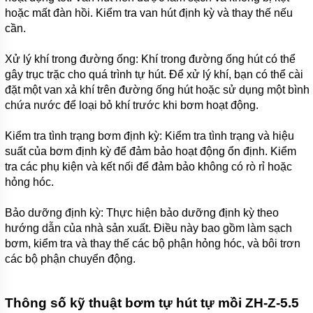
BÙN
hoặc mất đàn hồi. Kiểm tra van hút định kỳ và thay thế nếu
CÁT
cần.
ZIDONG
SERI
ZG
Xử lý khí trong đường ống: Khí trong đường ống hút có thể
gây trục trặc cho quá trình tự hút. Để xử lý khí, bạn có thể cài
MÁY
đặt một van xả khí trên đường ống hút hoặc sử dụng một bình
BƠM
NẠO
chứa nước để loại bỏ khí trước khi bơm hoạt động.
VÉT
BÙN
Kiểm tra tình trạng bơm định kỳ: Kiểm tra tình trạng và hiệu
ỐNG
HÚT
suất của bơm định kỳ để đảm bảo hoạt động ổn định. Kiểm
PHẢN
tra các phụ kiện và kết nối để đảm bảo không có rò rỉ hoặc
LỰC
ZIDONG
hỏng hóc.
SERI ZN
Bảo dưỡng định kỳ: Thực hiện bảo dưỡng định kỳ theo
MÁY BƠM
hướng dẫn của nhà sản xuất. Điều này bao gồm làm sạch
ĐẶT CHÌM
HÚT BÙN
bơm, kiểm tra và thay thế các bộ phận hỏng hóc, và bôi trơn
HYDROMAN
các bộ phận chuyển động.
SERI TJQ
MÁY BƠM
ĐẶT CHÌM
Thông số kỹ thuật bơm tự hút tự mồi ZH-Z-5.5
HÚT BÙN