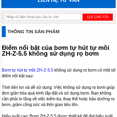
MÁY
BƠM
HÚT
CÁT SỎI
MUYUAN
SERI MG
MÁY
THÔNG TIN SẢN PHẨM
BƠM BỂ
PHỐT
TRỤC
Điểm nổi bật của bơm tự hút tự mồi
ĐỨNG
MUYUAN
ZH-Z-5.5 không sử dụng rọ bơm
SERI MV
MÁY
BƠM
Bơm tự hút tự mồi ZH-Z-5.5
không sử dụng rọ bơm có một số
CHÌM
điểm nổi bật sau:
HÚT
VÁNG
BỌT
Tính tiện lợi và dễ sử dụng: Việc không sử dụng rọ bơm giúp
MUYUAN
đơn giản hóa quá trình lắp đặt và sử dụng bơm. Bạn không
SERI MF
cần phải lo lắng về việc kiểm tra, thay thế hoặc bảo dưỡng rọ
MÁY
bơm, giảm công sức và thời gian tiêu tốn.
BƠM
NẠO
Hiệu suất cao: Bơm ZH-Z-5.5 được thiết kế để đạt hiệu suất
VÉT BÙN